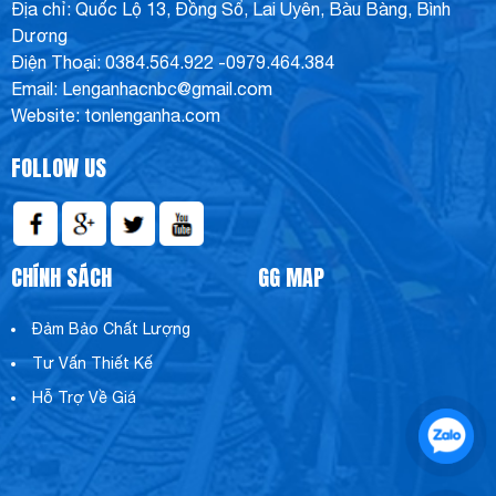
Địa chỉ: Quốc Lộ 13, Đồng Sổ, Lai Uyên, Bàu Bàng, Bình
Dương
Điện Thoại: 0384.564.922 -0979.464.384
Email: Lenganhacnbc@gmail.com
Website: tonlenganha.com
FOLLOW US
CHÍNH SÁCH
GG MAP
Đảm Bảo Chất Lượng
Tư Vấn Thiết Kế
Hỗ Trợ Về Giá