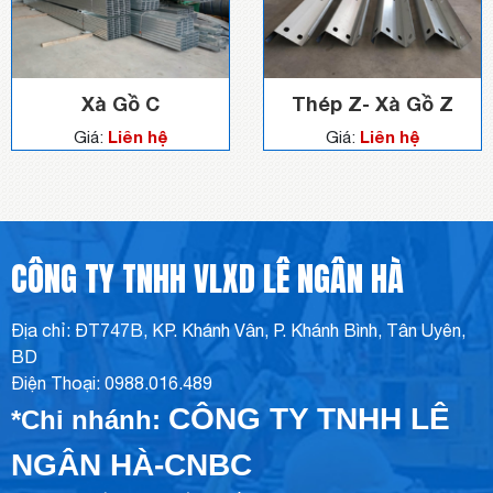
Xà Gồ C
Thép Z- Xà Gồ Z
Liên hệ
Liên hệ
Giá:
Giá:
CÔNG TY TNHH VLXD LÊ NGÂN HÀ
Địa chỉ: ĐT747B, KP. Khánh Vân, P. Khánh Bình, Tân Uyên,
BD
Điện Thoại: 0988.016.489
CÔNG TY TNHH LÊ
*Chi nhánh:
NGÂN HÀ-CNBC