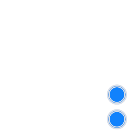
Địa chỉ: Quốc Lộ 13, Đồng Sổ, Lai Uyên, Bàu Bàng, Bình
Dương
Điện Thoại: 0384.564.922 -0979.464.384
Email: Lenganhacnbc@gmail.com
Website: tonlenganha.com
FOLLOW US
CHÍNH SÁCH
GG MAP
Đảm Bảo Chất Lượng
Tư Vấn Thiết Kế
Hỗ Trợ Về Giá