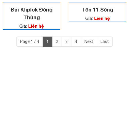
Đai Kliplok Đóng
Tôn 11 Sóng
Thùng
Liên hệ
Giá:
Liên hệ
Giá:
Page 1 / 4
1
2
3
4
Next
Last
CÔNG TY TNHH VLXD LÊ NGÂN HÀ
Địa chỉ: ĐT747B, KP. Khánh Vân, P. Khánh Bình, Tân Uyên,
BD
Điện Thoại: 0988.016.489
CÔNG TY TNHH LÊ
*Chi nhánh:
NGÂN HÀ-CNBC