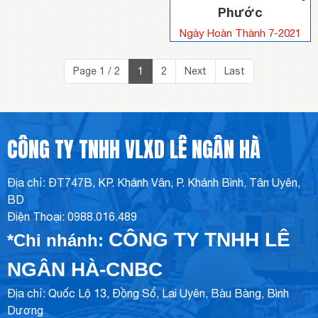
Phước
Ngày Hoàn Thành 7-2021
Page 1 / 2
1
2
Next
Last
CÔNG TY TNHH VLXD LÊ NGÂN HÀ
Địa chỉ: ĐT747B, KP. Khánh Vân, P. Khánh Bình, Tân Uyên,
BD
Điện Thoại: 0988.016.489
CÔNG TY TNHH LÊ
*Chi nhánh:
NGÂN HÀ-CNBC
Địa chỉ: Quốc Lộ 13, Đồng Sổ, Lai Uyên, Bàu Bàng, Bình
Dương