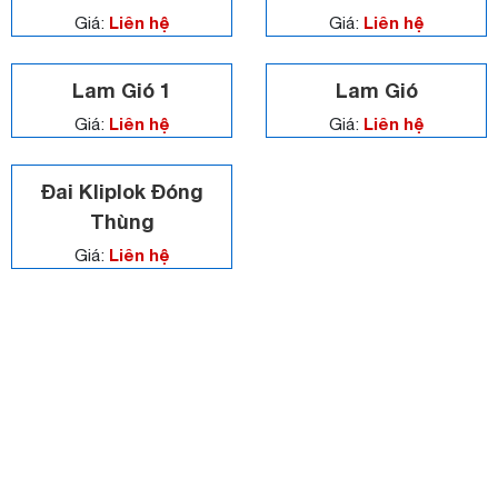
Liên hệ
Liên hệ
Giá:
Giá:
Lam Gió 1
Lam Gió
Liên hệ
Liên hệ
Giá:
Giá:
Đai Kliplok Đóng
Thùng
Liên hệ
Giá:
CÔNG TY TNHH VLXD LÊ NGÂN HÀ
Địa chỉ: ĐT747B, KP. Khánh Vân, P. Khánh Bình, Tân Uyên,
BD